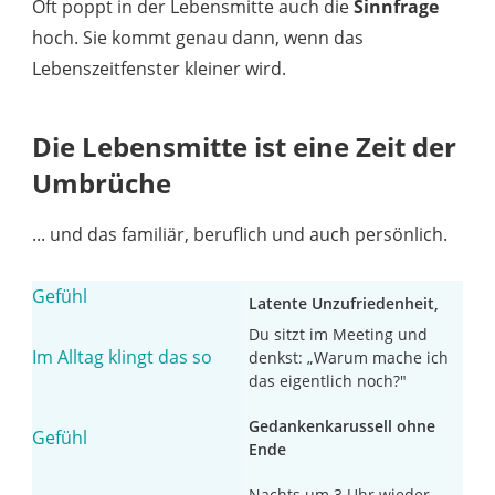
Oft poppt in der Lebensmitte auch die
Sinnfrage
hoch. Sie kommt genau dann, wenn das
Lebenszeitfenster kleiner wird.
Die Lebensmitte ist eine Zeit der
Umbrüche
... und das familiär, beruflich und auch persönlich.
Latente Unzufriedenheit,
obwohl objektiv alles ok
Du sitzt im Meeting und
ist
denkst: „Warum mache ich
das eigentlich noch?"
Gedankenkarussell ohne
Ende
Nachts um 3 Uhr wieder